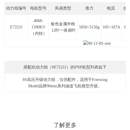
动力组编号
电机型号
风扇类型
推力
电流
使
4068-
银色金属外框
E72211
1390KV
5050~5150g
105~107A
8S
12叶一体扇叶
（内转）
搭配此动力组（#E72211）的PNP机型列表如下
8S高压升级动力组，仅供配件，适用于Freewing
Model品牌90mm系列涵道飞机模型升级。
了解更多