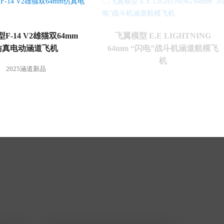
F-14 V2雄猫双64mm
飞翼模型 E.E LIGHTNING
仿真电动涵道飞机
64mm “闪电”战斗机涵道航模飞
机
2025涵道新品