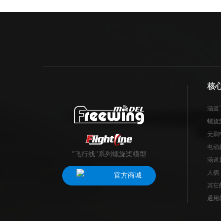
核
涵道
螺旋
无刷
电动
"飞行线"系列螺旋桨模型
涵道
人偶
官方商城
其它
通用