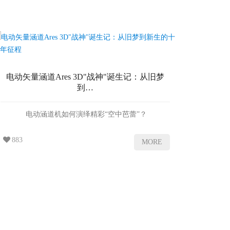
飞
电动矢量涵道Ares 3D"战神"诞生记：从旧梦
到…
尊敬的
电动涵道机如何演绎精彩“空中芭蕾”？
883
MORE
2013