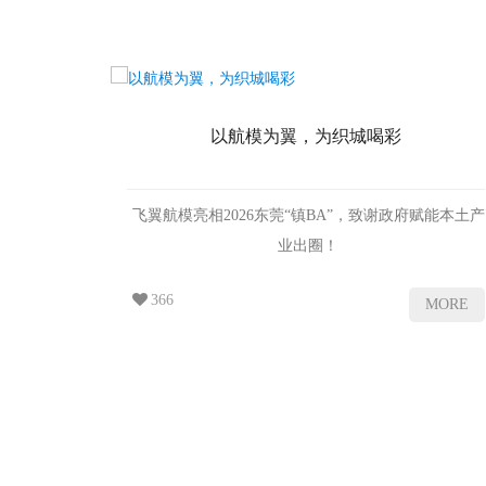
以航模为翼，为织城喝彩
飞翼航模亮相2026东莞“镇BA”，致谢政府赋能本土产
业出圈！
MORE
366
MORE