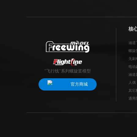
核
涵道
螺旋
无刷
电动
"飞行线"系列螺旋桨模型
涵道
人偶
官方商城
其它
通用