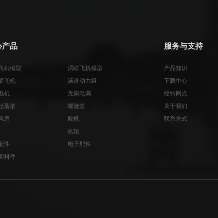
心产品
服务与支持
飞机模型
涡喷飞机模型
产品知识
桨飞机
涵道动力组
下载中心
电机
无刷电调
经销网点
起落架
螺旋桨
关于我们
风扇
舵机
联系方式
机轮
配件
电子配件
塑料件