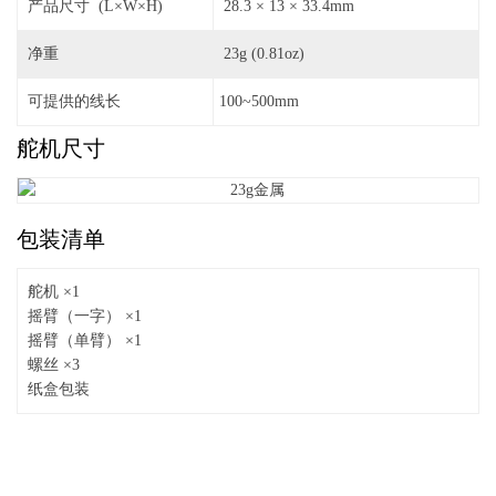
产品尺寸 (L×W×H)
28.3 × 13 × 33.4mm
净重
23g (0.81oz)
可提供的线长
100~500mm
舵机尺寸
包装清单
舵机 ×1
摇臂（一字） ×1
摇臂（单臂） ×1
螺丝 ×3
纸盒包装