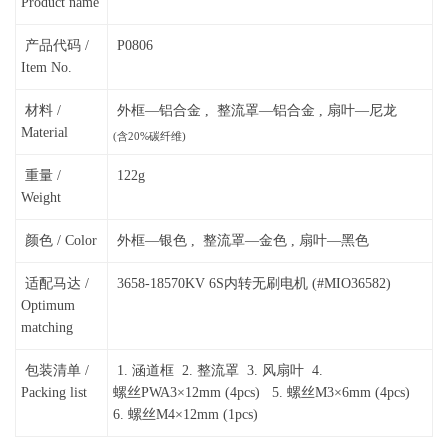
Product name
产品代码 /
P0806
Item No.
材料 /
外框—铝合金 , 整流罩—铝合金 , 扇叶—尼龙
Material
(含20%碳纤维)
重量 /
122g
Weight
颜色 / Color
外框—银色 , 整流罩—金色 , 扇叶—黑色
适配马达 /
3658-18570KV 6S内转无刷电机 (#MIO36582)
Optimum
matching
包装清单 /
1. 涵道框 2. 整流罩 3. 风扇叶 4.
Packing list
螺丝PWA3×12mm (4pcs) 5. 螺丝M3×6mm (4pcs)
6. 螺丝M4×12mm (1pcs)