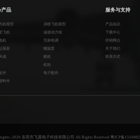
心产品
服务与支持
飞机模型
涡喷飞机模型
产品知识
桨飞机
涵道动力组
下载中心
电机
无刷电调
经销网点
起落架
螺旋桨
关于我们
风扇
舵机
联系方式
机轮
配件
电子配件
塑料件
yrights -2026 东莞市飞翼电子科技有限公司 All Rights Reserved
粤ICP备1510492