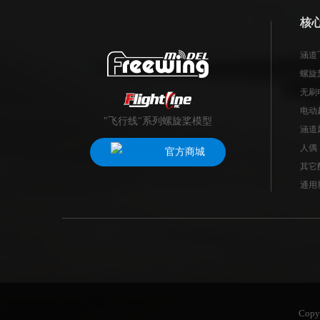
核
涵道
螺旋
无刷
电动
"飞行线"系列螺旋桨模型
涵道
人偶
官方商城
其它
通用
Cop