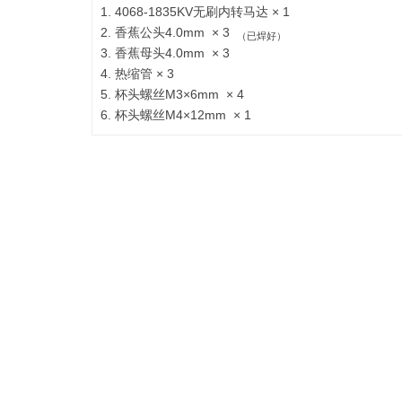
1. 4068-1835KV无刷内转马达 × 1
2. 香蕉公头
4.0mm
× 3
（已焊好）
3. 香蕉母头
4.0mm
× 3
4. 热缩管 × 3
5. 杯头螺丝M3×6mm × 4
6.
杯头
螺丝M4×12mm × 1