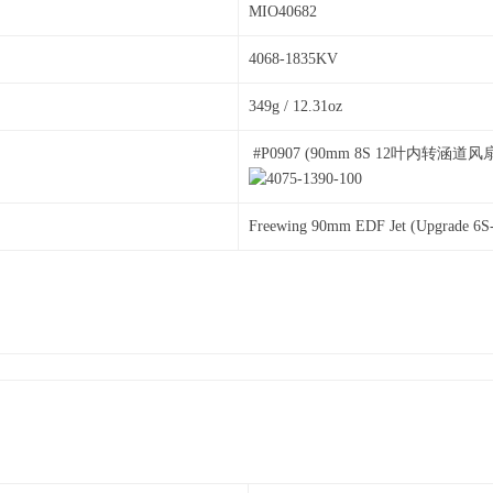
MIO40682
4068-1835KV
349g / 12.31oz
#P0907 (90mm 8S 12叶内转涵道风
Freewing 90mm EDF Jet (Upgrade 6S-