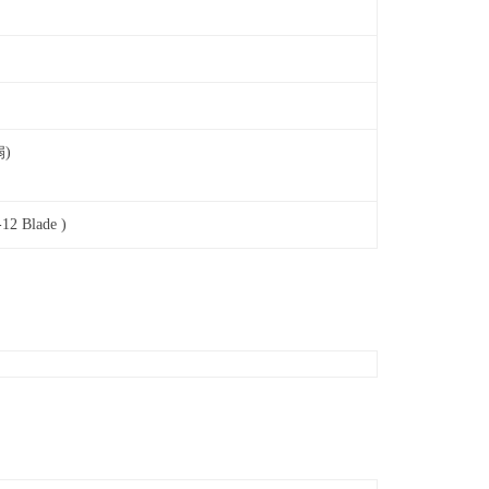
扇)
12 Blade )