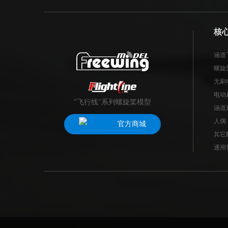
核
涵道
螺旋
无刷
电动
"飞行线"系列螺旋桨模型
涵道
人偶
官方商城
其它
通用