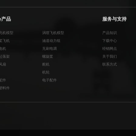
心产品
服务与支持
飞机模型
涡喷飞机模型
产品知识
桨飞机
涵道动力组
下载中心
电机
无刷电调
经销网点
起落架
螺旋桨
关于我们
风扇
舵机
联系方式
机轮
配件
电子配件
塑料件