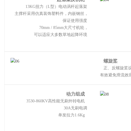
13KG
扭力（
L
型）电动涡杆起落架
主撑杆采用仿真装饰塑料件，内嵌钢丝，
保证使用强度
70mm / 85mm
大尺寸机轮，
可以适应大多数草地起降环境
螺旋桨
正、反螺旋桨
有效避免
滑流效
动力组成
3530-860KV高性能无刷外转电机
30A
无刷电调
单发拉力1.6Kg