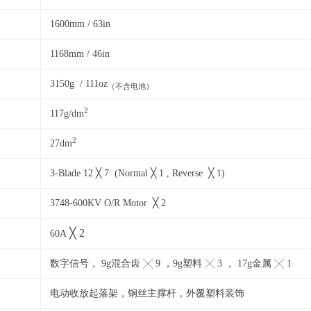
1600mm / 63in
1168mm / 46in
3150g / 111oz
（不含电池）
2
117g/dm
2
27dm
3-Blade 12 ╳ 7 (Normal ╳ 1 , Reverse ╳ 1)
3748-600KV O/R Motor ╳ 2
╳ 2
60A
数字信号， 9g混合齿 ╳ 9 ，9g塑料 ╳ 3 ， 17g金属 ╳ 1
电动收放起落架，钢丝主撑杆，外覆塑料装饰