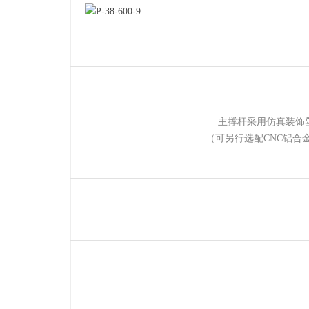
主撑杆采用仿真装饰
（可另行选配
CNC
铝合