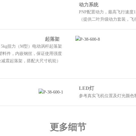
动力系统
PNP配置动力，最高飞行速度130kph
（提供二叶升级动力套装，飞行速度提
起落架
5kg
扭力（
M
型）电动涡杆起落架
塑料件，内嵌钢丝，保证使用强度
金减震起落架，搭配大尺寸机轮）
LED灯
参考真实飞机位置及灯光颜色
更多细节