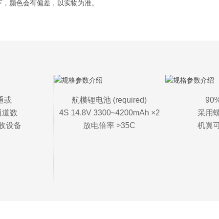
件下，颜色会有偏差，以实物为准。
通或

航模锂电池 (required)

90
道数

4S 14.8V 3300~4200mAh ×2

采用螺
收设备
放电倍率 >35C
机翼