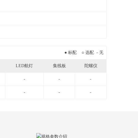
● 标配 ○ 选配 - 无
LED航灯
集线板
陀螺仪
-
-
-
-
-
-