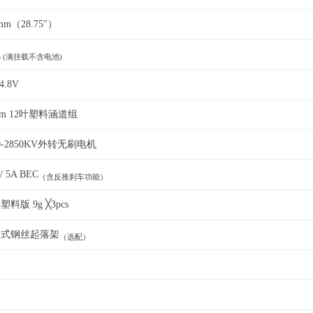
mm（28.75"）
g
(满挂载不含电池)
4.8V
mm 12叶塑料涵道组
40-2850KV外转无刷电机
 / 5A BEC
（含反推刹车功能）
料版 9g ╳3pcs
定式钢丝起落架
（选配）