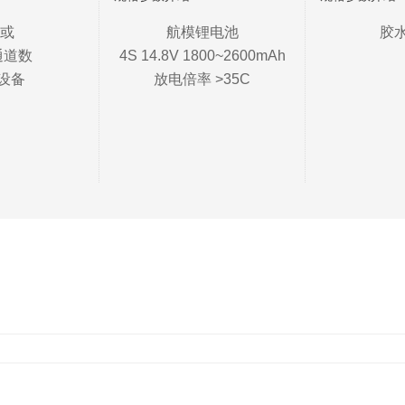
或

航模锂电池

胶
道数

4S 14.8V 1800~2600mAh

设备
放电倍率 >35C