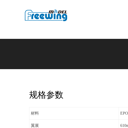
规格参数
材料
EP
翼展
61