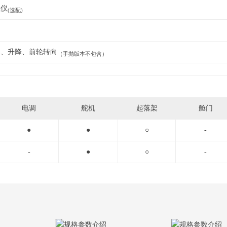
螺仪
(选配)
翼、升降、前轮转向
（手抛版本不包含）
电调
舵机
起落架
舱门
●
●
○
-
-
●
○
-