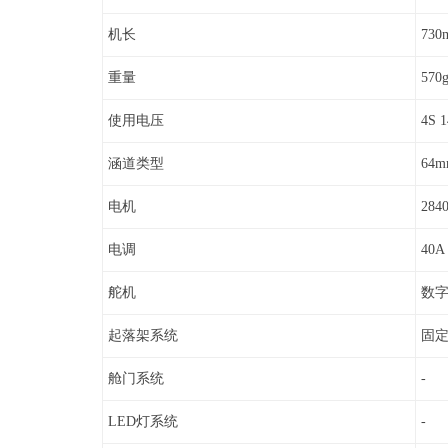
机长
730
重量
570
使用电压
4S 1
涵道类型
64
电机
28
电调
40A
舵机
数字塑
起落架系统
固
舱门系统
-
LED灯系统
-