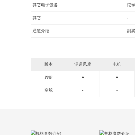
其它电子设备
陀
其它
-
通道介绍
副
版本
涵道风扇
电机
PNP
●
●
空舵
-
-