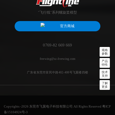
"飞行线"系列螺旋桨模型
官方商城
0769-82 669 669
规格
参数
freewing@sz-freewing.com
产品
特性
技术
广东省东莞市富民中路402-408号飞翼楼四楼
支持
了解
更多
Copyrights -2026 东莞市飞翼电子科技有限公司 All Rights Reserved
粤ICP
备15104924号-3