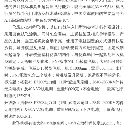
进的设计指标和具备超音速飞行能力，能完全满足第三代战斗机飞
行员的战斗入门训练及战术基础训练，中国空军使用的主要型号为
AJT高级教练型，并命名为“教练-10”。
飞翼L-15模型飞机，以LIFT战斗入门型为参考进行外观设计，
采用蓝色试飞涂装。同时包含翼尖、主翼挂架及相关导弹模型。产
品的主翼、垂直尾翼及全动平尾，使用了螺丝固定的方式进行快速
拆装。导弹模型及挂架，则使用滑轨安装方式进行固定。固定式钢
丝起落架，外表覆盖塑料仿真结构件，与仿真舱门一起紧配插入机
身固定，无需螺丝及胶水。PNP版本的L-15模型飞机，大约15分钟即
可拼装完成。飞翼L-15模型飞机，机长1000mm，翼展850mm。出厂
时，PNP配置包含二个版本：标准版及升级版，以适应不同的需求。
标准版：搭载4S E7206动力组（12叶涵道风扇组，2840-2850KV外转
无刷电机）及40A V2版电调，重量约920克（不含电池），最高飞行
时速约135KPH。
升级版：搭载6S E7208动力组（12叶涵道风扇组，2849-2300KV内转
无刷电机）及60A V2版电调，重量约975克（不含电池），最高飞行
时速约160KPH。
此飞机拥有较大的电池舱空间，电池安放行程长度320mm，能