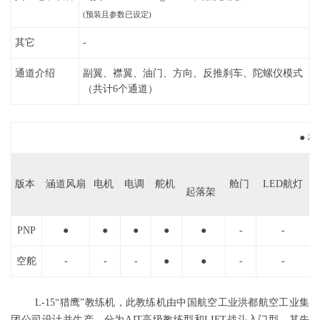
(预装且参数已设定)
其它
-
通道介绍
副翼、襟翼、油门、方向、反推刹车、陀螺仪模式
（共计6个通道）
● 
版本
涵道风扇
电机
电调
舵机
舱门
LED航灯
起落架
PNP
●
●
●
●
●
-
-
空舵
-
-
-
●
●
-
-
L-15“猎鹰”教练机，此教练机由中国航空工业洪都航空工业集
团公司设计并生产，分为AJT高级教练型和LIFT战斗入门型。其先