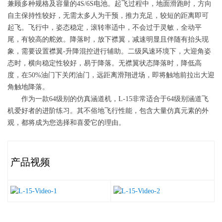
兼顾多种规格及容量的4S/6S电池。起飞过程中，地面滑跑时，方向
自主保持性较好，无需太多人为干预，推力充足，较短的距离即可
起飞。飞行中，姿态稳定，滚转率适中，不会过于灵敏，全动平
尾，有较高的舵效。降落时，放下襟翼，减速明显且伴随有抬头现
象，需要设置襟翼-升降混控进行辅助。二级风速环境下，大迎角姿
态时，横向稳定性较好，易于降落。无襟翼状态降落时，降低高
度，在50%油门下关闭油门，远距离滑翔进场，即将触地前拉出大迎
角触地降落。
作为一款64级别的仿真涵道机，L-15非常适合于64级别涵道飞
机爱好者的进阶练习。其不俗地飞行性能，包含大量仿真元素的外
观，都将成为您选择和喜爱它的理由。
产品视频