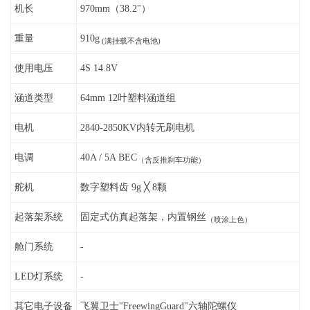
机长
970mm（38.2"）
重量
910g
(满挂载不含电池)
使用电压
4S 14.8V
涵道类型
64mm 12叶塑料涵道组
电机
2840-2850KV内转无刷电机
电调
40A / 5A BEC
（含反推刹车功能）
舵机
数字塑料齿 9g ╳ 8颗
起落架系统
固定式仿真起落架，内置钢丝
（喷涂上色）
舱门系统
-
LED灯系统
-
其它电子设备
飞翼卫士"FreewingGuard"六轴陀螺仪