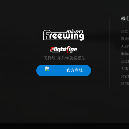
核
涵道
螺旋
无刷
电动
"飞行线"系列螺旋桨模型
涵道
人偶
官方商城
其它
通用