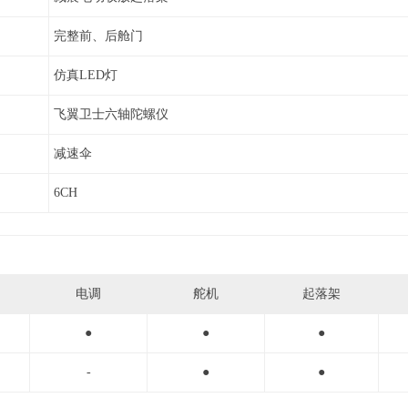
完整前、后舱门
仿真LED灯
飞翼卫士六轴陀螺仪
减速伞
6CH
电调
舵机
起落架
●
●
●
-
●
●