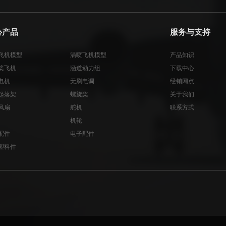
心产品
服务与支持
飞机模型
涡喷飞机模型
产品知识
桨飞机
涵道动力组
下载中心
电机
无刷电调
经销网点
起落架
螺旋桨
关于我们
风扇
舵机
联系方式
机轮
配件
电子配件
塑料件