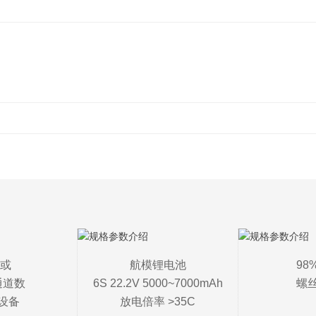
或

航模锂电池

98
道数

6S 22.2V 5000~7000mAh

螺
设备
放电倍率 >35C