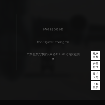
0769-82 669 669
freewing@sz-freewing.com
规格
广东省东莞市富民中路402-408号飞翼楼四
参数
楼
产品
特性
技术
支持
了解
更多