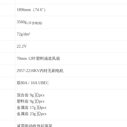
1896mm（74.6"）
3560g
(不含电池)
72g/dm²
22.2V
70mm 12叶塑料涵道风扇
2957-2210KV内转无刷电机
双80A / 10A UBEC
混合齿 9g ╳2pcs
塑料齿 9g ╳3pcs
金属齿 17g ╳4pcs
金属齿 23g ╳2pcs
减震电动收放起落架