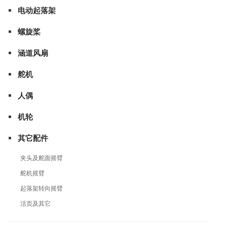
电动起落架
螺旋桨
涵道风扇
舵机
人偶
机轮
其它配件
夹头及舵面摇臂
舵机摇臂
起落架转向摇臂
活页及其它